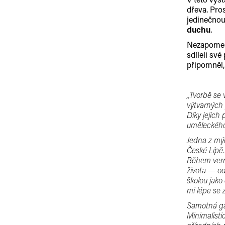
dřeva. Pro
jedinečno
duchu
.
Nezapomenu
sdíleli své
připomněl,
,,Tvorbě se
výtvarných 
Díky jejich
uměleckého
Jedna z mýc
České Lípě.
Během vern
života — od
školou jak
mi lépe se z
Samotná ga
Minimalistic