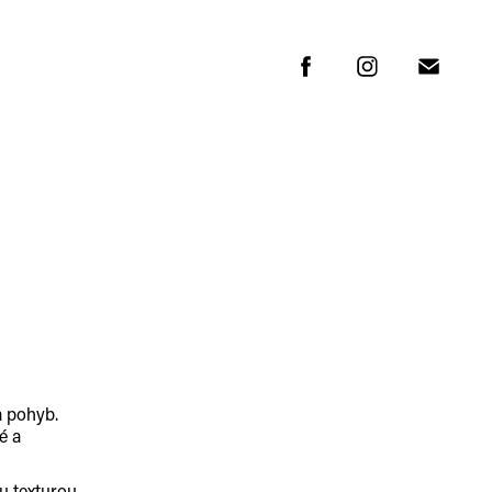
a pohyb.
é a
ou texturou