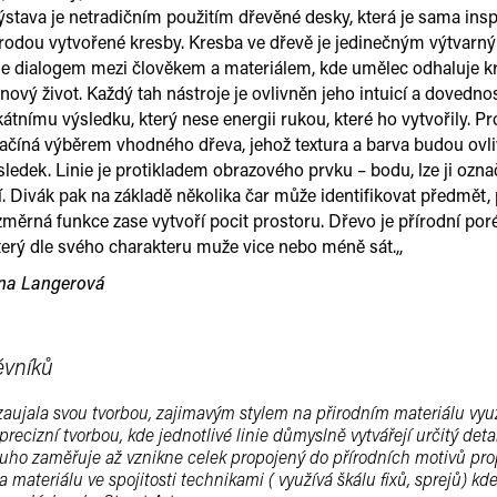
ýstava je netradičním použitím dřevěné desky, která je sama inspi
írodou vytvořené kresby. Kresba ve dřevě je jedinečným výtvarn
je dialogem mezi člověkem a materiálem, kde umělec odhaluje k
ový život. Každý tah nástroje je ovlivněn jeho intuicí a dovednos
kátnímu výsledku, který nese energii rukou, které ho vytvořily. P
začíná výběrem vhodného dřeva, jehož textura a barva budou ovl
ledek. Linie je protikladem obrazového prvku – bodu, lze ji označ
. Divák pak na základě několika čar může identifikovat předmět,
ozměrná funkce zase vytvoří pocit prostoru. Dřevo je přírodní por
který dle svého charakteru muže vice nebo méně sát.,,
ana Langerová
ěvníků
zaujala svou tvorbou, zajimavým stylem na přirodním materiálu vyu
 precizní tvorbou, kde jednotlivé linie důmyslně vytvářejí určitý detai
ouho zaměřuje až vznikne celek propojený do přírodních motivů pro
a materiálu ve spojitosti technikami ( využívá škálu fixů, sprejů) kd