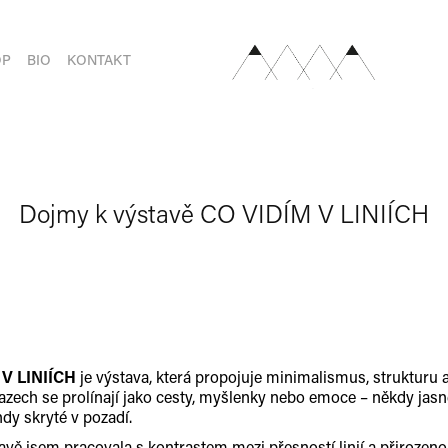
OP
BIO
KONTAKT
Dojmy k výstavě CO VIDÍM V LINIÍCH
 V LINIÍCH
je výstava, která propojuje minimalismus, strukturu 
razech se prolínají jako cesty, myšlenky nebo emoce – někdy jasn
indy skryté v pozadí.
tavě jsem pracovala s kontrastem mezi přesností linií a přirozen