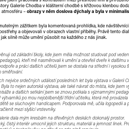
story Galerie Chodba v klášterní chodbě s křížovou klenbou do
u atmosféru –
obrazy v něm doslova dýchaly a byla v minimali
telným zážitkem byla komentovaná prohlídka, kde návštěvníci
 postřehy a objevovali v obrazech vlastní příběhy. Právě tento dia
 jak silně může umění působit na každého z nás jinak.
 věnuji od základní školy, kde jsem měla možnost studovat pod vede
pedagogů, kteří mě nasměrovali k umění a otevřeli dveře k dalšímu v
 podpoře a práci dalších učitelů jsem se dostala na střední i vysokou 
 směřování.
h nejvíce srdečných událostí posledních let byla výstava v Galerii 
 Byla to nejen autorská výstava, ale také návrat do místa, kde jsem vy
isáže a dalších setkání jsem se znovu potkala s významnými peda
 výtvarníků po mou nejoblíbenější třídní učitelku, která mě provázela
o dětě se sluchovým handicapem. Podporovala mě, učila logopedii a
ačlenit mezi slyšící vrstevníky.
lerie dala mým kresbám na dřevěných deskách dokonalý prostor.
ký, čistý interiér umocnil jejich strukturu, materiál a jemnost linek. P