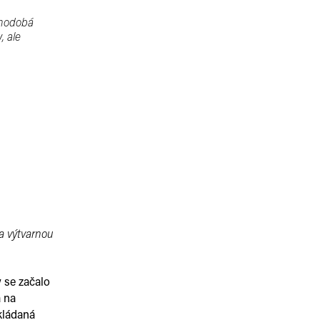
ouhodobá
, ale
a výtvarnou
y se začalo
a na
dkládaná