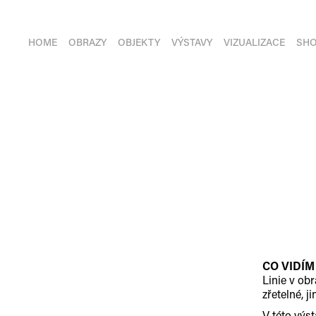
HOME
OBRAZY
OBJEKTY
VÝSTAVY
VIZUALIZACE
SH
CO VIDÍM
Linie v ob
zřetelné, j
V této výs