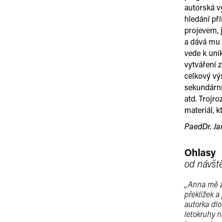
autorská v
hledání př
projevem, 
a dává mu n
vede k uni
vytváření 
celkový výs
sekundární
atd. Trojr
materiál, 
PaedDr. J
Ohlasy
od návšt
,,Anna mě 
překližek a
autorka dl
letokruhy n