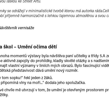
ou láskou ke Street Artu.
 prvky se odrážejí v minimalistické tvorbě kterou má autorka ráda.Ce
bí příjemně harmonizačně s lehkou tajemnou atmosférou a svou cit
ávštěvník vernisáže
a škol – Umění očima dětí
noha momentů výstavy byla návštěva paní učitelky a třídy 5.A 
se aktivně zapojily do prohlídky, kladly skvělé otázky a s nadšení
ajít vlastní významy v liniích mých obrazů. Bylo fascinující vidět
ětská představivost dává umění nový rozměr.
v tom sopku!" řekl jeden z žáků.
 připomíná vlny na moři..." dodala jeho spolužačka.
vé chvíle mě utvrzují v tom, že umění je otevřeným prostorem pro
itky.