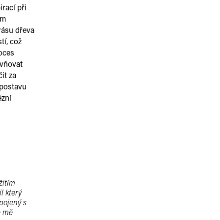
rací při
ým
rásu dřeva
tí, což
roces
ivňovat
it za
 postavu
ézní
žitím
l který
pojený s
e mě