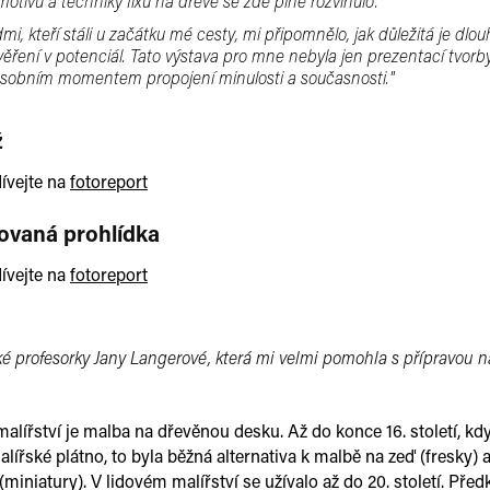
motivů a techniky fixu na dřevě se zde plně rozvinulo.
idmi, kteří stáli u začátku mé cesty, mi připomnělo, jak důležitá je dl
ěření v potenciál. Tato výstava pro mne nebyla jen prezentací tvorby
sobním momentem propojení minulosti a současnosti.''
ž
ívejte na
fotoreport
vaná prohlídka
ívejte na
fotoreport
é profesorky Jany Langerové, která mi velmi pomohla s přípravou n
alířství je malba na dřevěnou desku. Až do konce 16. století, kd
lířské plátno, to byla běžná alternativa k malbě na zeď (fresky) 
iniatury). V lidovém malířství se užívalo až do 20. století. Pře