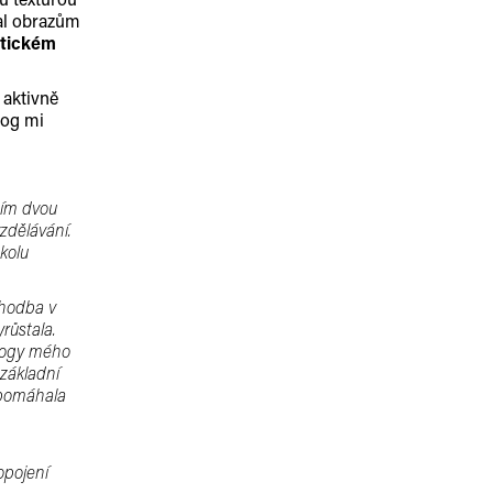
dal obrazům
stickém
 aktivně
log mi
ním dvou
zdělávání.
školu
Chodba v
růstala.
gogy mého
 základní
 pomáhala
ropojení