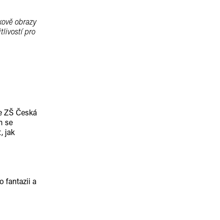
lkově obrazy
livostí pro
ze ZŠ Česká
m se
, jak
 fantazii a