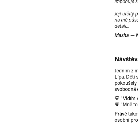
imponuje sv
Její určitý
na mě půso
detail.,,
Masha — N
Návštěv
Jedním z m
Lípa. Děti 
pokoušely n
svobodná d
💬 "Vidím 
💬 "Mně to
Právě tako
osobní prož