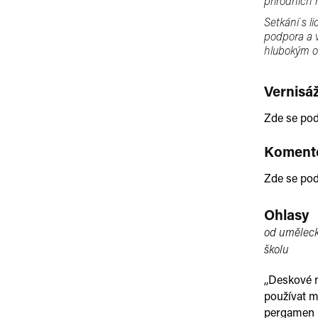
přírodních 
Setkání s l
podpora a v
hlubokým o
Vernisá
Zde se pod
Komento
Zde se pod
Ohlasy
od uměleck
školu
,,Deskové m
používat ma
pergamen (m